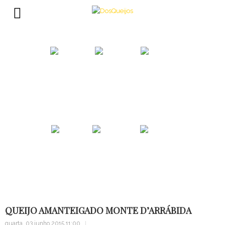
Porquê?
Mundo...
Catálogo
Alma...
Sugestão
Contacte
QUEIJO AMANTEIGADO MONTE D’ARRÁBIDA
quarta, 03 junho 2015 11:00