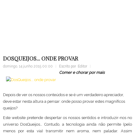
Sugestão
Home
Bloco Notas
Onde Provar
DosQueijos... onde provar
DOSQUEIJOS... ONDE PROVAR
domingo, 14 junho 2015 00:00
Escrito por
Editor
Comer e chorar por mais
Depois de ver os nossos conteúdos e se é um verdadeiro apreciador,
deve estar nesta altura a pensar: onde posso provar estes magníficos
queijos?
Este website pretende despertar os nossos sentidos e introduzir-nos no
universo DosQueijos… Contudo, a tecnologia ainda não permite (pelo
menos por esta via) transmitir nem aroma, nem paladar. Assim