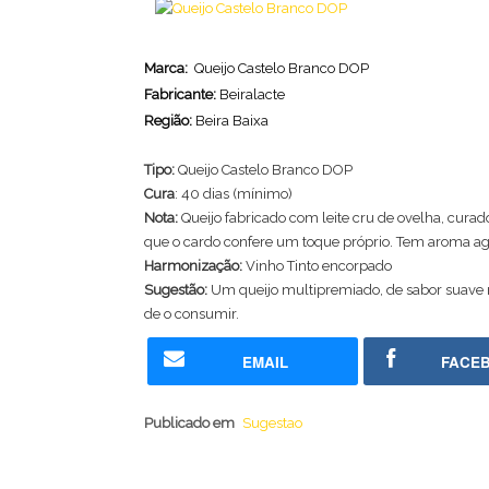
Marca:
Queijo Castelo Branco DOP
Fabricante:
Beiralacte
Região:
Beira Baixa
Tipo:
Queijo Castelo Branco DOP
Cura
: 40 dias (mínimo)
Nota:
Queijo fabricado com leite cru de ovelha, cura
que o cardo confere um toque próprio. Tem aroma agr
Harmonização:
Vinho Tinto encorpado
Sugestão:
Um queijo multipremiado, de sabor suave
de o consumir.
EMAIL
FACE
Publicado em
Sugestao