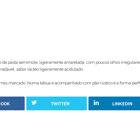
do de pasta semimole, ligeiramente amarelada, com poucos olhos irregulares
adável, sabor lácteo ligeiramente acidulado.
 mas marcado. Numa tábua e acompanhado com pão rústico é a forma perfe
BOOK
TWITTER
LINKEDIN