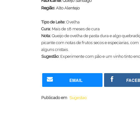
Fabricante:
Queijo Santiago
Região:
Alto Alentejo
Tipo de Leite:
Ovelha
Cura:
Mais de 18 meses de cura
Nota:
Queijo de ovelha de pasta dura e algo quebradiça
picante com notas de frutos secos e especiarias, co
alguns cristais.
Sugestão:
Experimente com pão e um vinho tinto en
EMAIL
FACE
Publicado em
Sugestao