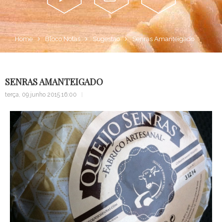
Alma...
Sugestão
Contacte
Home
Bloco Notas
Sugestao
Senras Amanteigado
SENRAS AMANTEIGADO
terça, 09 junho 2015 16:00