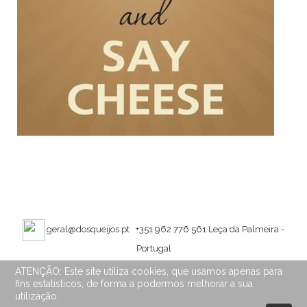
geral@dosqueijos.pt
+351 962 776 561
Leça da Palmeira -
Portugal
ATENÇÃO: Este site utiliza cookies, que usamos apenas para
Copyright © 2026 DosQueijos.pt -
Designed by
TTVerde.PT (A.O.)
fins estatísticos, de forma a podermos melhorar a sua
utilização.