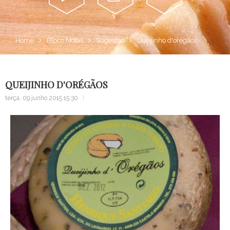
Alma...
Sugestão
Contacte
Home
Bloco Notas
Sugestao
Queijinho d'orégãos
QUEIJINHO D'ORÉGÃOS
terça, 09 junho 2015 15:30