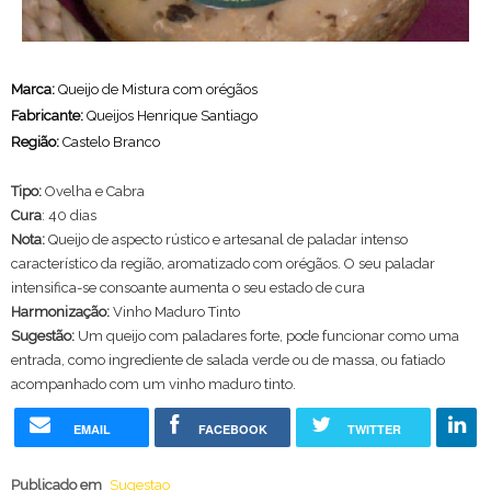
Marca:
Queijo de Mistura com orégãos
Fabricante:
Queijos Henrique Santiago
Região:
Castelo Branco
Tipo:
Ovelha e Cabra
Cura
: 40 dias
Nota:
Queijo de aspecto rústico e artesanal de paladar intenso
característico da região, aromatizado com orégãos. O seu paladar
intensifica-se consoante aumenta o seu estado de cura
Harmonização:
Vinho Maduro Tinto
Sugestão:
Um queijo com paladares forte, pode funcionar como uma
entrada, como ingrediente de salada verde ou de massa, ou fatiado
acompanhado com um vinho maduro tinto.
EMAIL
FACEBOOK
TWITTER
Publicado em
Sugestao