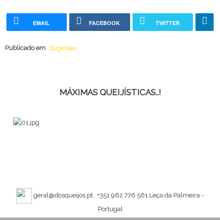
EMAIL
FACEBOOK
TWITTER
Publicado em
Sugestao
MÁXIMAS QUEIJÍSTICAS..!
geral@dosqueijos.pt
+351 962 776 561
Leça da Palmeira -
Portugal