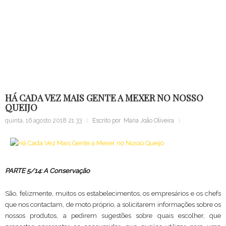
Alma...
Sugestão
Home
Bloco Notas
Um País de Queijo
Há Cada Vez Mais Gente a Mexer no Nosso Queijo
HÁ CADA VEZ MAIS GENTE A MEXER NO NOSSO
QUEIJO
quinta, 16 agosto 2018 21:33
Escrito por
Maria João Oliveira
PARTE 5/14: A Conservação
São, felizmente, muitos os estabelecimentos, os empresários e os chefs
que nos contactam, de moto próprio, a solicitarem informações sobre os
nossos produtos, a pedirem sugestões sobre quais escolher, que