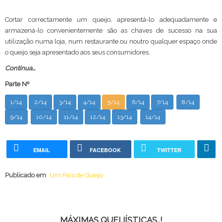
Cortar correctamente um queijo, apresentá-lo adequadamente e
armazená-lo convenientemente são as chaves de sucesso na sua
utilização numa loja, num restaurante ou noutro qualquer espaço onde
o queijo seja apresentado aos seus consumidores.
Continua...
Parte Nº
1/14
2/14
3/14
4/14
5/14
6/14
7/14
8/14
9/14
10/14
11/14
12/14
13/14
14/14
EMAIL
FACEBOOK
TWITTER
Publicado em
Um País de Queijo
MÁXIMAS QUEIJÍSTICAS..!