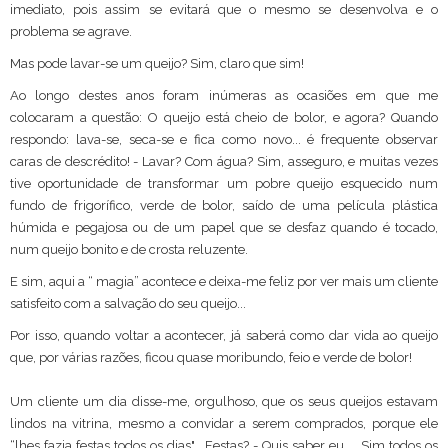
imediato, pois assim se evitará que o mesmo se desenvolva e o
problema se agrave.
Mas pode lavar-se um queijo? Sim, claro que sim!
Ao longo destes anos foram inúmeras as ocasiões em que me
colocaram a questão: O queijo está cheio de bolor, e agora? Quando
respondo: lava-se, seca-se e fica como novo... é frequente observar
caras de descrédito! - Lavar? Com água? Sim, asseguro, e muitas vezes
tive oportunidade de transformar um pobre queijo esquecido num
fundo de frigorífico, verde de bolor, saído de uma película plástica
húmida e pegajosa ou de um papel que se desfaz quando é tocado,
num queijo bonito e de crosta reluzente.
E sim, aqui a “ magia” acontece e deixa-me feliz por ver mais um cliente
satisfeito com a salvação do seu queijo...
Por isso, quando voltar a acontecer, já saberá como dar vida ao queijo
que, por várias razões, ficou quase moribundo, feio e verde de bolor!
Um cliente um dia disse-me, orgulhoso, que os seus queijos estavam
lindos na vitrina, mesmo a convidar a serem comprados, porque ele
“lhes fazia festas todos os dias"… Festas? - Quis saber eu... Sim todos os