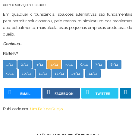
com o serviço solicitado.
Em qualquer circunstância, soluções alternativas são fundamentais
para permitir solucionar ou, pelo menos, minimizar um dos problemas
que, actualmente, mais afecta estas pequenas empresas produtoras de
queijo.
Continua...
Parte Nº
1/14
2/14
3/14
4/14
5/14
6/14
7/14
8/14
9/14
10/14
11/14
12/14
13/14
14/14
EMAIL
FACEBOOK
TWITTER
Publicado em
Um País de Queijo