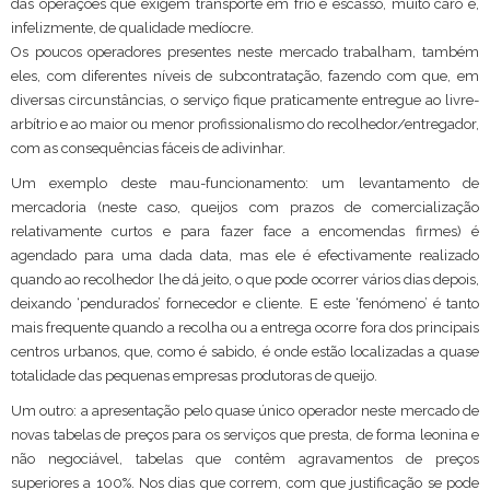
das operações que exigem transporte em frio é escasso, muito caro e,
infelizmente, de qualidade medíocre.
Os poucos operadores presentes neste mercado trabalham, também
eles, com diferentes níveis de subcontratação, fazendo com que, em
diversas circunstâncias, o serviço fique praticamente entregue ao livre-
arbítrio e ao maior ou menor profissionalismo do recolhedor/entregador,
com as consequências fáceis de adivinhar.
Um exemplo deste mau-funcionamento: um levantamento de
mercadoria (neste caso, queijos com prazos de comercialização
relativamente curtos e para fazer face a encomendas firmes) é
agendado para uma dada data, mas ele é efectivamente realizado
quando ao recolhedor lhe dá jeito, o que pode ocorrer vários dias depois,
deixando ‘pendurados’ fornecedor e cliente. E este ‘fenómeno’ é tanto
mais frequente quando a recolha ou a entrega ocorre fora dos principais
centros urbanos, que, como é sabido, é onde estão localizadas a quase
totalidade das pequenas empresas produtoras de queijo.
Um outro: a apresentação pelo quase único operador neste mercado de
novas tabelas de preços para os serviços que presta, de forma leonina e
não negociável, tabelas que contêm agravamentos de preços
superiores a 100%. Nos dias que correm, com que justificação se pode